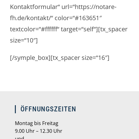
Kontaktformular“ url=“https://notare-
fh.de/kontakt/“ color=“#163651″
textcolor=“#ffffff“ target=“self“][tx_spacer
size=“10″]
[/symple_box][tx_spacer size=“16″]
ÖFFNUNGSZEITEN
Montag bis Freitag
9.00 Uhr – 12.30 Uhr
und