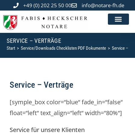
+49 (0) 202 25 50 00
info@notare-fh.de
ONLINE-FORM
SERVICE – VERTRÄGE
Start
>
Service/Downloads Checklisten PDF Dokumente
>
Service – Ve
Service – Verträge
[symple_box color=“blue“ fade_in=“false“
float=“left“ text_align=“left“ width=“80%“]
Service für unsere Klienten