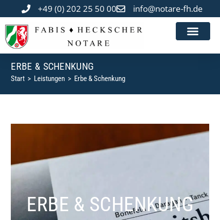
+49 (0) 202 25 50 00
info@notare-fh.de
ONLINE-FORM
ERBE & SCHENKUNG
Start
>
Leistungen
>
Erbe & Schenkung
ERBE & SCHENKUNG